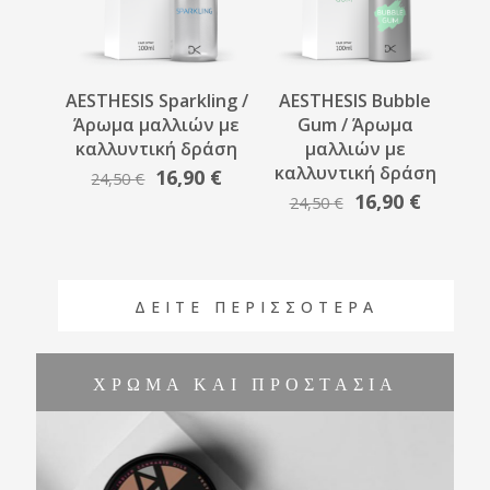
AESTHESIS Sparkling /
AESTHESIS Bubble
Άρωμα μαλλιών με
Gum / Άρωμα
καλλυντική δράση
μαλλιών με
καλλυντική δράση
Original
Η
16,90
€
24,50
€
Original
Η
16,90
€
price
τρέχουσα
24,50
€
price
τρέχου
was:
τιμή
was:
τιμή
24,50 €.
είναι:
24,50 €.
είναι:
16,90 €.
16,90 €
ΔΕΙΤΕ ΠΕΡΙΣΣΟΤΕΡΑ
ΧΡΩΜΑ ΚΑΙ ΠΡΟΣΤΑΣΙΑ