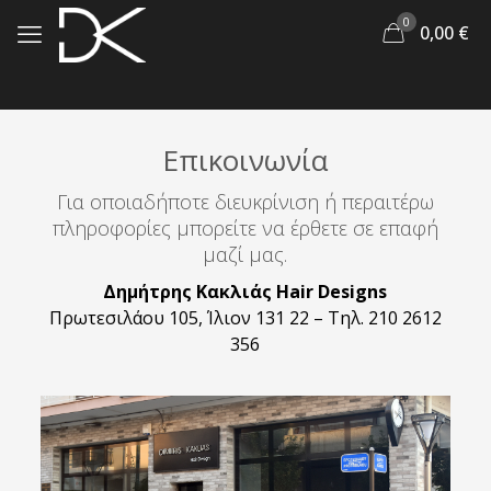
0
0,00
€
Επικοινωνία
Για οποιαδήποτε διευκρίνιση ή περαιτέρω
πληροφορίες μπορείτε να έρθετε σε επαφή
μαζί μας.
Δημήτρης Κακλιάς Hair Designs
Πρωτεσιλάου 105, Ίλιον 131 22 – Τηλ. 210 2612
356