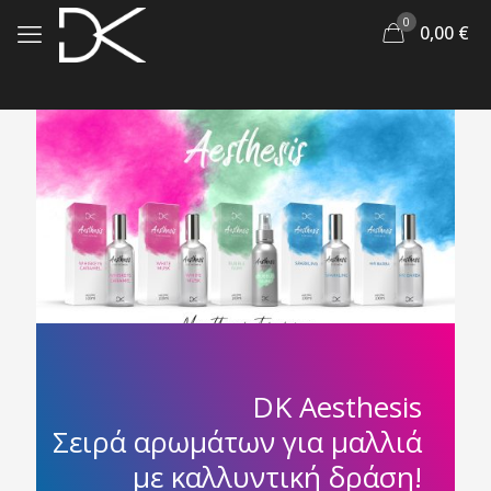
0
0,00
€
DK Aesthesis
Σειρά αρωμάτων για μαλλιά
με καλλυντική δράση!