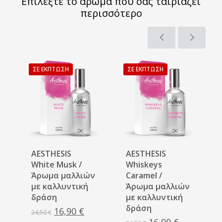
Επιλέξτε το άρωμα που σας ταιριάζει
περισσότερο
ΣΕ ΈΚΠΤΩΣΗ
ΣΕ ΈΚΠΤΩΣΗ
AESTHESIS
AESTHESIS
White Musk /
Whiskeys
ν
Άρωμα μαλλιών
Caramel /
με καλλυντική
Άρωμα μαλλιών
δράση
με καλλυντική
δράση
Original
Η
16,90
€
24,50
€
Original
Η