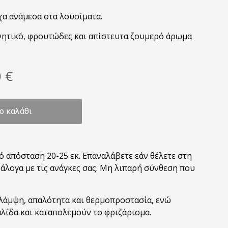
χα ανάμεσα στα λουσίματα.
νητικό, φρουτώδες και απίστευτα ζουμερό άρωμα
nal
Η
0
€
τρέχουσα
τιμή
 €.
είναι:
ο καλάθι
16,90 €.
 απόσταση 20-25 εκ. Επαναλάβετε εάν θέλετε στη
άλογα με τις ανάγκες σας. Μη λιπαρή σύνθεση που
 λάμψη, απαλότητα και θερμοπροστασία, ενώ
λίδα και καταπολεμούν το φριζάρισμα.