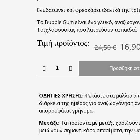
Ενυδατώνει και φρεσκάρει ιδανικά την τρί
Το Bubble Gum είναι ένα γλυκό, αναζωογο
Τσιχλόφουσκας που λατρεύουν τα παιδιά.
Τιμή προϊόντος:
Origi
16,9
24,50
€
price
was:
AESTHESIS
24,50
Προσθήκη στ
Bubble
Gum
/
Άρωμα
ΟΔΗΓΙΕΣ ΧΡΗΣΗΣ:
Ψεκάστε στα μαλλιά από
μαλλιών
διάρκεια της ημέρας για αναζωογόνηση αν
με
απορροφάται γρήγορα.
καλλυντική
Μετάξι:
Τα προϊόντα με μετάξι χαρίζουν
δράση
μειώνουν σημαντικά τα σπασίματα, την ψα
ποσότητα