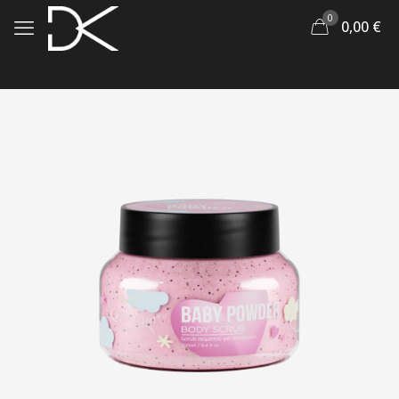
0
0,00
€