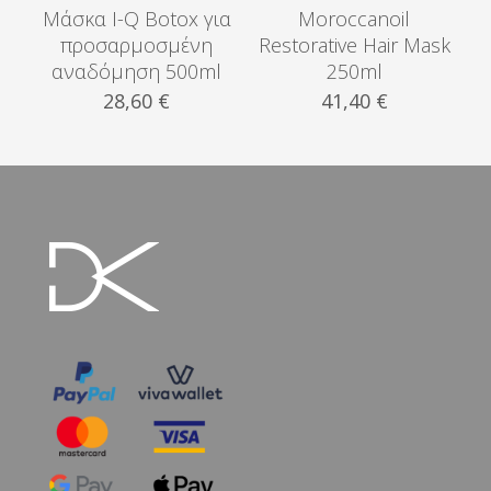
Μάσκα I-Q Botox για
Moroccanoil
προσαρμοσμένη
Restorative Hair Mask
αναδόμηση 500ml
250ml
28,60
€
41,40
€