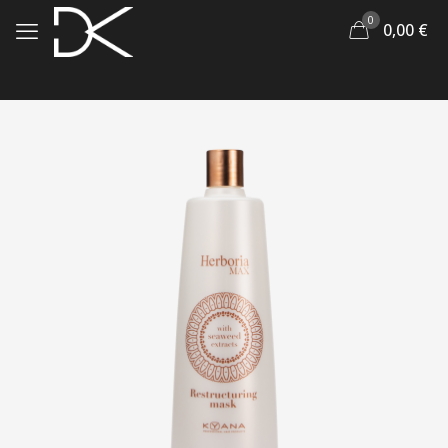
0
0,00
€