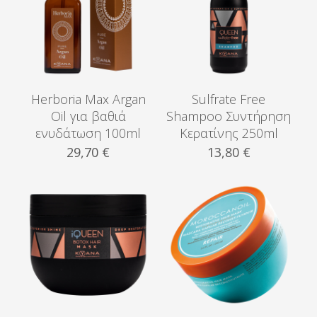
Herboria Max Argan
Sulfrate Free
Oil για βαθιά
Shampoo Συντήρηση
ενυδάτωση 100ml
Κερατίνης 250ml
29,70
€
13,80
€