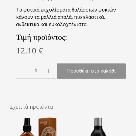
Τα φυτικά εκχυλίσματα θαλάσσιων φυκιών
κάνουν τα µαλλιά απαλά, πιο ελαστικά,
ανθεκτικά και ευκολοχτένιστα.
Τιμή προϊόντος:
12,10
€
Herboria
Προσθήκη στο καλάθι
Max
Μάσκα
με
Cosmocair
για
Σχετικά προϊόντα
βαθιά
αναδόμηση
250ml
ποσότητα