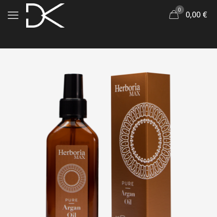
0
0,00
€