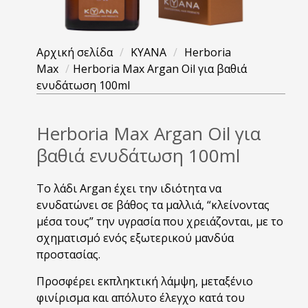
Αρχική σελίδα
/
KYANA
/
Herboria
Max
/
Herboria Max Argan Oil για βαθιά
ενυδάτωση 100ml
Herboria Max Argan Oil για
βαθιά ενυδάτωση 100ml
Τo λάδι Argan έχει την ιδιότητα να
ενυδατώνει σε βάθος τα µαλλιά, “κλείνοντας
µέσα τους” την υγρασία που χρειάζονται, µε το
σχηµατισµό ενός εξωτερικού µανδύα
προστασίας.
Προσφέρει εκπληκτική λάµψη, μεταξένιο
φινίρισμα και απόλυτο έλεγχο κατά του