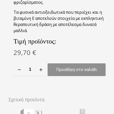
φριζαρίσµατος.
Τα φυσικά αντιοξειδωτικά που περιέχει και η
βιταµίνη Ε αποτελούν στοιχεία µε εκπληκτική
θεραπευτική δράση με αποτέλεσμα δυνατά
µαλλιά.
Τιμή προϊόντος:
29,70
€
Herboria
Προσθήκη στο καλάθι
Max
Argan
Oil
για
βαθιά
Σχετικά προϊόντα
ενυδάτωση
100ml