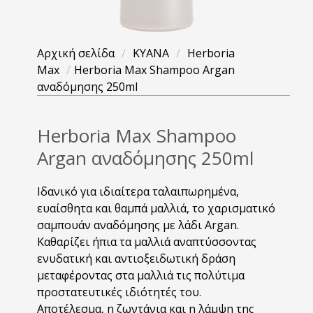
Αρχική σελίδα
/
KYANA
/
Herboria
Max
/
Herboria Max Shampoo Argan
αναδόμησης 250ml
Herboria Max Shampoo
Argan αναδόμησης 250ml
Iδανικό για ιδιαίτερα ταλαιπωρηµένα,
ευαίσθητα και θαµπά µαλλιά, το χαρισματικό
σαµπουάν αναδόµησης µε λάδι Argan.
Καθαρίζει ήπια τα µαλλιά αναπτύσσοντας
ενυδατική και αντιοξειδωτική δράση
μεταφέροντας στα µαλλιά τις πολύτιµα
προστατευτικές ιδιότητές του.
Αποτέλεσμα, η ζωντάνια και η λάμψη της