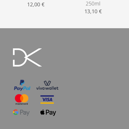
250ml
12,00
€
13,10
€