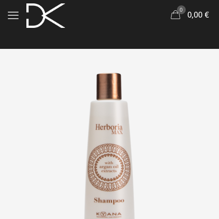
0
0,00
€