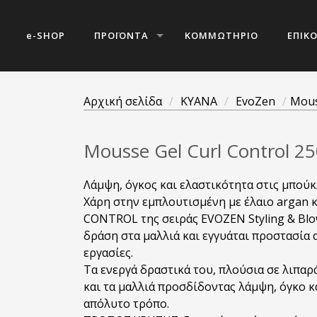
e-SHOP
ΠΡΟΪΟΝΤΑ
ΚΟΜΜΩΤΗΡΙΟ
ΕΠΙΚ
Αρχική σελίδα
/
KYANA
/
EvoZen
/
Mous
Mousse Gel Curl Control 2
Λάμψη, όγκος και ελαστικότητα στις μπούκ
Χάρη στην εμπλουτισμένη με έλαιο argan 
CONTROL της σειράς EVOZEN Styling & Bl
δράση στα μαλλιά και εγγυάται προστασία α
εργασίες.
Τα ενεργά δραστικά του, πλούσια σε λιπαρ
και τα μαλλιά προσδίδοντας λάμψη, όγκο κ
απόλυτο τρόπο.