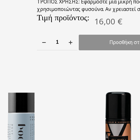
ΤΡΟΠΟΣ ΧΡΗΣΗΣ: Εφαρμόστε μία μικρή ποσ
χρησιμοποιώντας φυσούνα. Αν χρειαστεί 
Τιμή προϊόντος:
16,00
€
Mousse
Προσθήκη στ
Gel
Curl
Control
250ml
ποσότητα