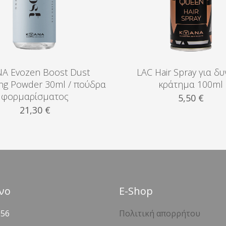
A Evozen Boost Dust
LAC Hair Spray για δ
ing Powder 30ml / πούδρα
κράτημα 100ml
φορμαρίσματος
5,50
€
21,30
€
νο
Ε-Shop
356
Πολιτική απορρήτου