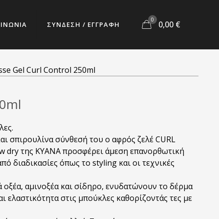
0
0,00
€
ΟΙΝΩΝΙΑ
ΣΥΝΔΕΣΗ / ΕΓΓΡΑΦΗ
se Gel Curl Control 250ml
50ml
λες.
και σπιρουλίνα σύνθεσή του ο αφρός ζελέ CURL
ow dry της ΚΥΑΝΑ προσφέρει άμεση επανορθωτική
πό διαδικασίες όπως το styling και οι τεχνικές
ά οξέα, αμινοξέα και σίδηρο, ενυδατώνουν το δέρμα
αι ελαστικότητα στις μπούκλες καθορίζοντάς τες με