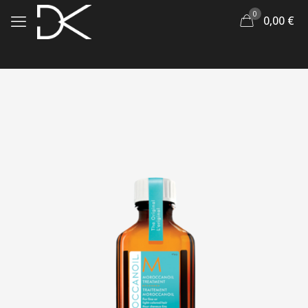
0
0,00
€