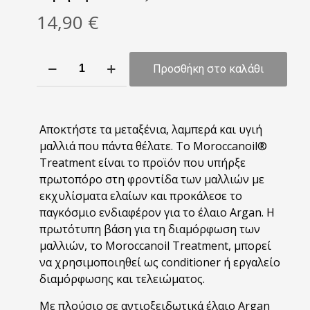
14,90
€
Moroccanoil
Προσθήκη στο καλάθι
Oil
Treatment
Light
25ml
Αποκτήστε τα μεταξένια, λαμπερά και υγιή
ποσότητα
μαλλιά που πάντα θέλατε. To Moroccanoil®
Treatment είναι το προϊόν που υπήρξε
πρωτοπόρο στη φροντίδα των μαλλιών με
εκχυλίσματα ελαίων και προκάλεσε το
παγκόσμιο ενδιαφέρον για το έλαιο Argan. Η
πρωτότυπη βάση για τη διαμόρφωση των
μαλλιών, το Moroccanoil Τreatment, μπορεί
να χρησιμοποιηθεί ως conditioner ή εργαλείο
διαμόρφωσης και τελειώματος.
Με πλούσιο σε αντιοξειδωτικά έλαιο Argan