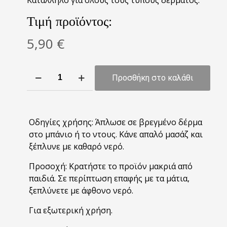
Κατάλληλο για όλους τους τύπους δέρματος.
Τιμή προϊόντος:
5,90
€
Shower
Προσθήκη στο καλάθι
Gel
-
Indigo
Amberwood
Οδηγίες χρήσης: Άπλωσε σε βρεγμένο δέρμα
-
στο μπάνιο ή το ντους. Κάνε απαλό μασάζ και
300ml
ξέπλυνε με καθαρό νερό.
ποσότητα
Προσοχή: Κρατήστε το προϊόν μακριά από
παιδιά. Σε περίπτωση επαφής με τα μάτια,
ξεπλύνετε με άφθονο νερό.
Για εξωτερική χρήση.