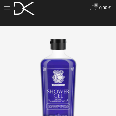
0
0,00
€