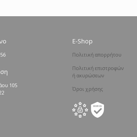
νο
Ε-Shop
356
Πολιτική απορρήτου
Πολιτική επιστροφών
νση
ή ακυρώσεων
άου 105
Όροι χρήσης
22