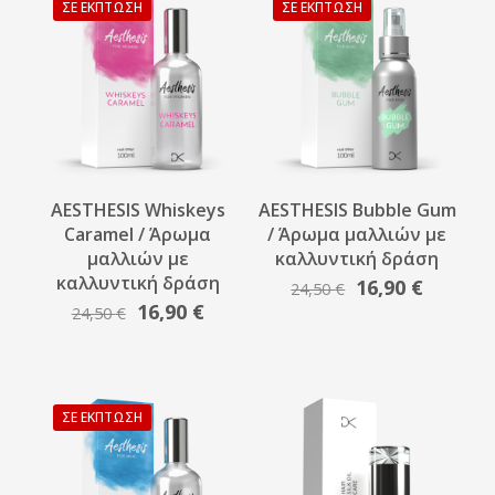
16,90 €.
ΣΕ ΈΚΠΤΩΣΗ
ΣΕ ΈΚΠΤΩΣΗ
AESTHESIS Whiskeys
AESTHESIS Bubble Gum
Caramel / Άρωμα
/ Άρωμα μαλλιών με
μαλλιών με
καλλυντική δράση
καλλυντική δράση
Original
Η
16,90
€
24,50
€
Original
Η
16,90
€
price
τρέχου
24,50
€
price
τρέχουσα
was:
τιμή
was:
τιμή
24,50 €.
είναι:
24,50 €.
είναι:
16,90 €.
16,90 €.
ΣΕ ΈΚΠΤΩΣΗ