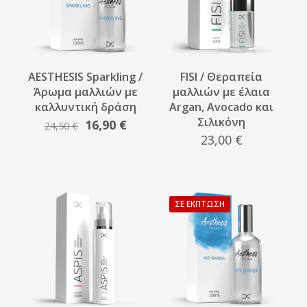
AESTHESIS Sparkling /
FISI / Θεραπεία
Άρωμα μαλλιών με
μαλλιών με έλαια
καλλυντική δράση
Argan, Avocado και
Σιλικόνη
Original
Η
16,90
€
24,50
€
23,00
€
price
τρέχουσα
was:
τιμή
24,50 €.
είναι:
16,90 €.
ΣΕ ΈΚΠΤΩΣΗ