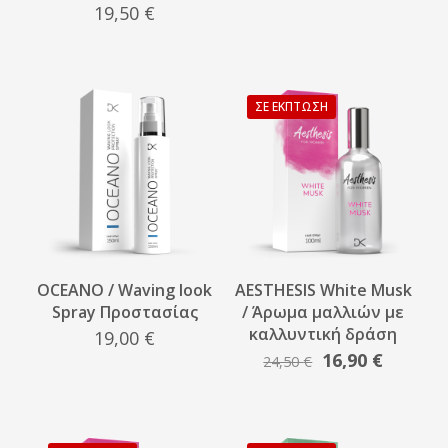
19,50
€
ΣΕ ΈΚΠΤΩΣΗ
OCEANO / Waving look
AESTHESIS White Musk
Spray Προστασίας
/ Άρωμα μαλλιών με
καλλυντική δράση
19,00
€
Original
Η
16,90
€
24,50
€
price
τρέχου
was:
τιμή
24,50 €.
είναι: