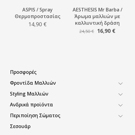
ASPIS / Spray
AESTHESIS Mr Barba /
Θερμοπροστασίας
Άρωμα μαλλιών με
καλλυντική δράση
14,90
€
Original
Η
16,90
€
24,50
€
price
τρέχου
was:
τιμή
24,50 €.
είναι:
16,90 €.
Προσφορές
Φροντίδα Μαλλιών
Styling Μαλλιών
Ανδρικά προϊόντα
Περιποίηση Σώματος
Σεσουάρ