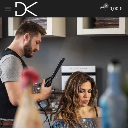
0
0,00
€