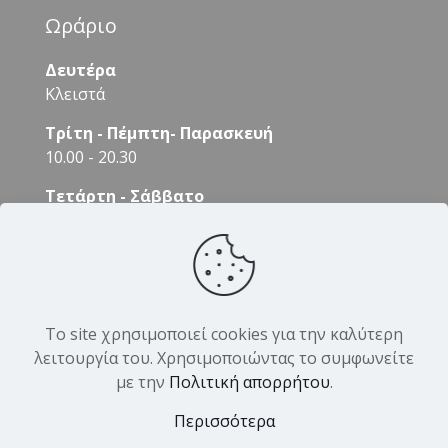
Ωράριο
Δευτέρα
Κλειστά
Τρίτη - Πέμπτη- Παρασκευή
10.00 - 20.30
Τετάρτη - Σάββατο
09.00 - 16.00
Το site χρησιμοποιεί cookies για την καλύτερη
λειτουργία του. Χρησιμοποιώντας το συμφωνείτε
με την
Πολιτική απορρήτου
.
© 2026 DK Hair Products. All Rights Reserved.
Περισσότερα
Designed by
Yiannis Veslemes