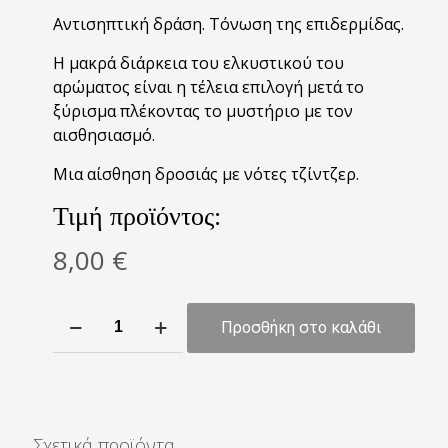
Αντισηπτική δράση. Τόνωση της επιδερμίδας.
Η μακρά διάρκεια του ελκυστικού του
αρώματος είναι η τέλεια επιλογή μετά το
ξύρισμα πλέκοντας το μυστήριο με τον
αισθησιασμό.
Μια αίσθηση δροσιάς με νότες τζίντζερ.
Τιμή προϊόντος:
8,00
€
Bandido
Προσθήκη στο καλάθι
After
Shave
Cologne
Mexico
City
Σχετικά προϊόντα