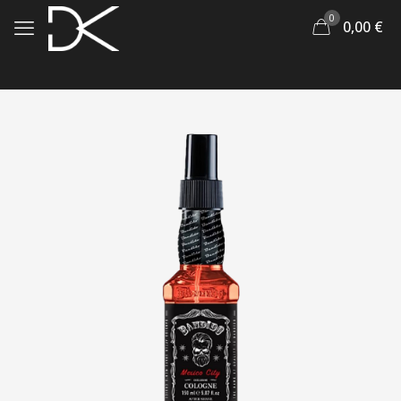
0
0,00
€