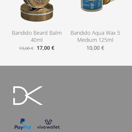
Bandido Beard Balm
Bandido Aqua Wax 5
40ml
Medium 125ml
Original
Η
17,00
€
10,00
€
19,00
€
price
τρέχουσα
was:
τιμή
19,00 €.
είναι:
17,00 €.