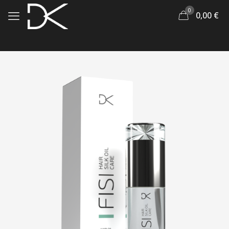
0
0,00
€