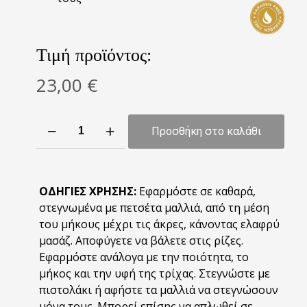
Τιμή προϊόντος:
23,00
€
FISI
Προσθήκη στο καλάθι
/
Θεραπεία
μαλλιών
με
ΟΔΗΓΙΕΣ ΧΡΗΣΗΣ:
Εφαρμόστε σε καθαρά,
έλαια
στεγνωμένα με πετσέτα μαλλιά, από τη μέση
Argan,
του μήκους μέχρι τις άκρες, κάνοντας ελαφρύ
Avocado
μασάζ. Αποφύγετε να βάλετε στις ρίζες.
και
Εφαρμόστε ανάλογα με την ποιότητα, το
Σιλικόνη
μήκος και την υφή της τρίχας. Στεγνώστε με
ποσότητα
πιστολάκι ή αφήστε τα μαλλιά να στεγνώσουν
μόνα τους. Μπορεί επίσης να απλωθεί σε