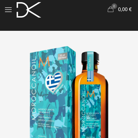
0
0,00
€