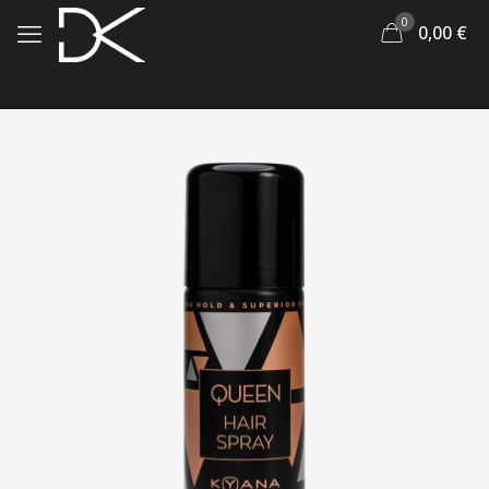
0
0,00
€