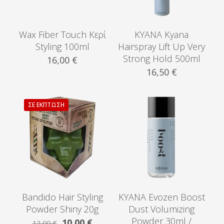
Wax Fiber Touch Κερί
KYANA Kyana
Styling 100ml
Hairspray Lift Up Very
Strong Hold 500ml
16,00
€
16,50
€
ΣΕ ΈΚΠΤΩΣΗ
Bandido Hair Styling
KYANA Evozen Boost
Powder Shiny 20g
Dust Volumizing
Powder 30ml /
Original
Η
10,00
€
12,00
€