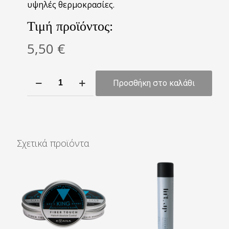
υψηλές θερμοκρασίες.
Τιμή προϊόντος:
5,50
€
LAC
Προσθήκη στο καλάθι
Hair
Spray
για
δυνατό
κράτημα
Σχετικά προϊόντα
100ml
ποσότητα