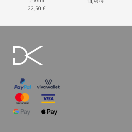
250ml
14,90
€
22,50
€