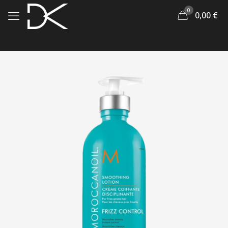
0
0,00
€