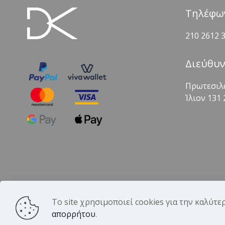
Τηλέφω
210 2612 
Διεύθυ
Πρωτεσιλ
Ίλιον 131 
Το site χρησιμοποιεί cookies για την καλύτ
© 2026 DK Hair Products. All Rights Reserved. Desi
απορρήτου
.