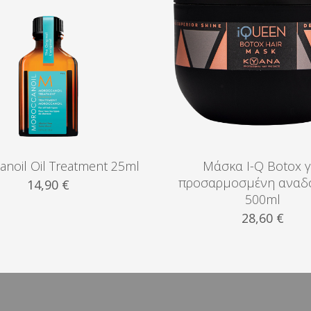
noil Oil Treatment 25ml
Μάσκα I-Q Botox γ
προσαρμοσμένη αναδ
14,90
€
500ml
28,60
€