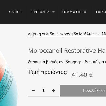
e-SHOP
ΠΡΟΪΟΝΤΑ
ΚΟΜΜΩΤΗΡΙΟ
ΕΠΙΚ
Αρχική σελίδα
/
Φροντίδα Μαλλιών
/
Μ
Moroccanoil Restorative H
Θεραπεία βαθιάς αναδόμησης, ιδανική για 
Τιμή προϊόντος:
41,40
€
Moroccanoil
Προσθήκη στ
Restorative
Hair
Mask